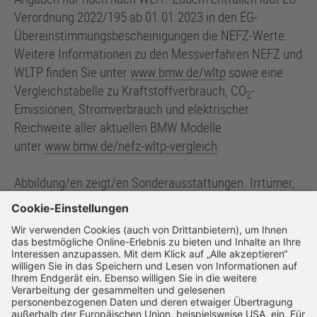
Verordnung 2022/195 ab 01.01.2023 in den EG-
Übereinstimmungsbescheinigungen die NEFZ-Werte.
Weitere Informationen zu den Messverfahren NEFZ und
WLTP finden Sie unter
www.bmw.de/wltp
sowie eine
Vergleichstabelle zu Kraftstoffverbrauch, CO
-
2
Emissionen, Stromverbrauch und elektrischer
Reichweite aller aktuellen BMW Modelle
unter
www.bmw.de/nefz-wltp-vergleich
.
Abbildung/en zeigt/en Sonderausstattungen. Irrtümer,
Änderungen und Zwischenverkauf vorbehalten. Preise
inkl. MwSt.