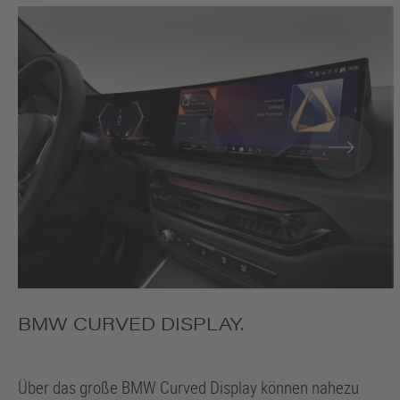
BMW CURVED DISPLAY.
Über das große BMW Curved Display können nahezu