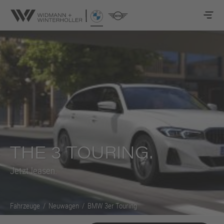
THE 3 TOURING.
Jetzt leasen.
Fahrzeuge
/
Neuwagen
/
BMW 3er
Touring