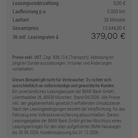
Leasingsonderzahlung
0,00
Assistant, Vorbereitung Fahrerassistenz I
Laufleistung p.a.
5.000 km
Laufzeit
36 Monate
Gesamtpreis
13.644,00
379,00
36 mtl. Leasingraten
Preise exkl. UST
; Zzgl. 836,13 € (Transport). Abbildung/en
zeigt/en Sonderausstattungen. Irrtümer und Änderungen
vorbehalten.
Dieses Beispiel gilt nicht für Verbraucher. Es richtet sich
ausschließlich an selbstständige und gewerbliche Kunden.
Ein unverbindliches Leasingbeispiel der BMW Bank GmbH,
Lilienthalallee 26, 80939 München. Stand 04/2026. Alle Preise
inkl. der gegebenenfalls gesetzlich anfallenden Umsatzsteuer.
Nach den Leasingbedingungen besteht die Verpflichtung, für das
Fahrzeug eine Vollkaskoversicherung abzuschließen. Dieses
Leasingangebot der BMW Bank GmbH gilt bei Abschluss eines
Leasingvertrages für den oben aufgeführten BMW-Neuwagen
bis 30.09.2026. Kundenzulassung bis 31.12.2026.