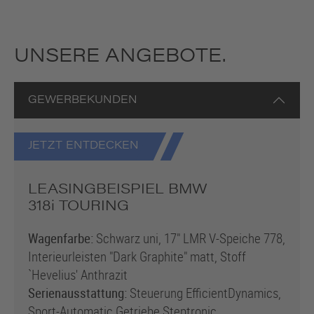
UNSERE ANGEBOTE.
GEWERBEKUNDEN
JETZT ENTDECKEN
LEASINGBEISPIEL BMW
3
18i
TOURING
Wagenfarbe:
Schwarz uni, 17" LMR V-Speiche 778,
Interieurleisten "Dark Graphite" matt, Stoff
`Hevelius' Anthrazit
Serienausstattung:
Steuerung EfficientDynamics,
Sport-Automatic Getriebe Steptronic,