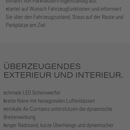
Einfahrt von Parkhäusern eigenständig aus.
•
startet auf Wunsch Fahrzeugfunktionen und informiert
Sie über den Fahrzeugzustand, Staus auf der Route und
Parkplätze am Ziel.
ÜBERZEUGENDES
EXTERIEUR UND INTERIEUR.
•
schmale LED Scheinwerfer
•
breite Niere mit hexagonalen Lufteinlässen
•
vertikale Air Currtains unterstützen die dynamische
Breitenwirkung
•
langer Radstand, kurze Überhänge und dynamischer