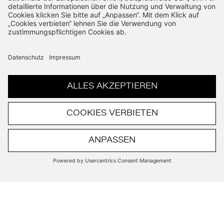
SHOP
Neuwagenbörse
Jahreswagenbörse
Gebrauchtwagen
Räder-Shop
KUNDENSERVICE
Versand
Retouren