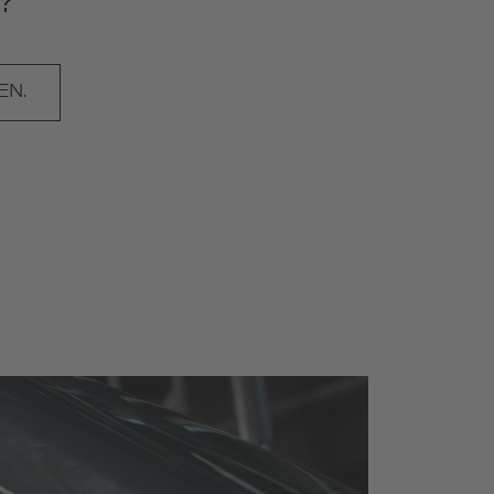
?
EN.