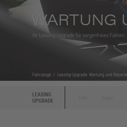
WARTUNG U
Ihr Leasing-Upgrade für sorgenfreies Fahren.
Fahrzeuge
Fahrzeuge
/
/
Leasing-Upgrade: Wartung und Repara
Leasing-Upgrade: Wartung und Repara
LEASING
Info
Video
UPGRADE