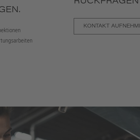
RÜCKFRAGEN
GEN.
KONTAKT AUFNEHM
pektionen
rtungsarbeiten