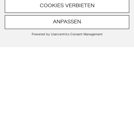
Kia EV3 (GT-line) 150 kW (204 PS):
Stromverbrauch kombiniert 16,2 kWh/100 km;
CO
-Emissionen kombiniert 0 g/km; CO
-
2
2
Klasse A. Bis zu 563 km Reichweite.
JETZT ANMELDEN!
Erfahren Sie als Erstes von den neuesten BMW
und MINI Modellen, unseren Aktionen und