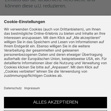
können diese u.U. reduzieren.
Kia Niro 1.6 GDI Plug-in Hybrid
AT
(Benzin/Strom/Automatik); 125,8 kW (171
PS): Kraftstoffverbrauch gewichtet kombiniert
1,0 l/100 km; Stromverbrauch gewichtet
kombiniert 14,0 kWh/100 km; CO
-Emissionen
2
gewichtet kombiniert 23 g/km. CO
-Klasse B.
2
Kraftstoffverbrauch bei entladener Batterie
kombiniert 5,1 l/100 km. CO
-Klasse bei
2
entladener Batterie C.
Kia EV6 (GT-line) 239 kW (325 PS):
Stromverbrauch kombiniert 17,7 kWh/100 km;
CO
-Emission kombiniert 0 g/km; CO
-Klasse
2
2
A. Bis zu 522 km Reichweite.