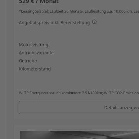
529 € / Monat
*Leasingbeispiel: Laufzeit 36 Monate,
Laufleistung p.a. 10.000 km,
Le
Angebotspreis inkl. Bereitstellung
Spezifikation
Wert
Motorleistung
Antriebsvariante
Getriebe
Kilometerstand
WLTP Energieverbrauch kombiniert: 7.5 l/100km; WLTP CO2-Emissione
Details anzeigen