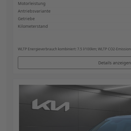
Spezifikation
Wert
Motorleistung
Antriebsvariante
Getriebe
Kilometerstand
WLTP Energieverbrauch kombiniert: 7.5 l/100km; WLTP CO2-Emissione
Details anzeigen