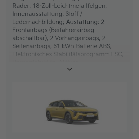
Räder:
18-Zoll-Leichtmetallfelgen;
Innenausstattung
: Stoff /
Ledernachbildung;
Austattung:
2
Frontairbags (Beifahrerairbag
abschaltbar), 2 Vorhangairbags, 2
Seitenairbags, 61 kWh-Batterie ABS,
Elektronisches Stabilitätsprogramm ESC,
Berganfahrhilfe, Aktiver
Spurhalteassistent mit korrigierendem
Lenkeingriff, Müdigkeitswarner,
Autobahnassistent (Highway Driving
Assist, HDA), Drittes Bremslicht (LED),
Frontkollisionswarner 2.0 (Forward
Collision Avoidance Assist, FCA) uvm.