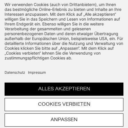
SSL-Verschlüsselung
Schnelle Bearbeitung
VERTRAG WIDERRUFEN
© Copyright 2026. All rights reserved.
Powered by THiiiNK GmbH