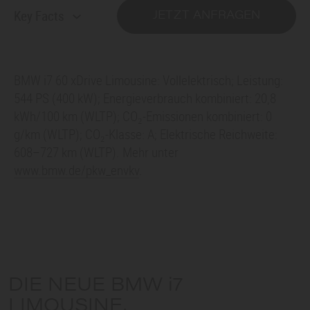
Key Facts
JETZT ANFRAGEN
BMW i7
60 xDrive Limousine: Vollelektrisch; Leistung:
544 PS (400 kW); Energieverbrauch kombiniert: 20,8
kWh/100 km (WLTP); CO₂-Emissionen kombiniert: 0
g/km (WLTP); CO₂-Klasse: A; Elektrische Reichweite:
608–727 km (WLTP). Mehr unter
www.bmw.de/pkw_envkv
.
DIE NEUE
BMW i7
LIMOUSINE.