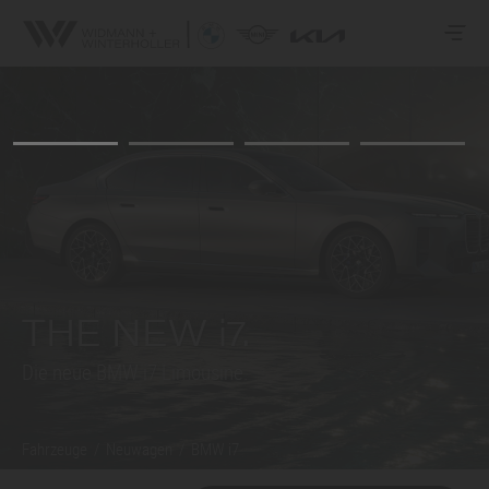
THE NEW i7.
Die neue
BMW i7
Limousine.
Fahrzeuge
/
Neuwagen
/
BMW i7