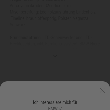
Aerodynamikräder 1097 Bicolor mit
Mischbereifung; Edelholzausführung Lindenholz
'Fineline' braun offenporig; Polster: Veganza |
Schwarz
Grundaustattung:
LED-Scheinwerfer und LED-
Heckleuchten, inkl. Fernlichtassistent; BMW Niere
Iconic Glow; Komfortzugang, inkl. Lichtteppich;
BMW Digital Key Plus für Smartphone oder
Smartwatch; Soft-Close-Automatik für Türen;
Panorama-Glasdach; BMW Operating System X;
BMW Panoramic iDrive mit BMW Panoramic
Vision, Zentral-Display im Free-Cut Design,
Multifunktionslenkrad und BMW Passenger
Screen; BMW 3D Head-Up Display; Smartphone
integration; BMW Intelligent Personal Assistant;
Ich interessiere mich für
BMW Maps inkl. Onlinenavigation und aktiver
BMW i7