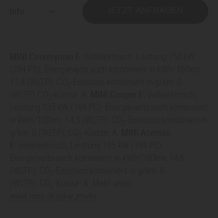
Info
JETZT ANFRAGEN
MINI Countryman E:
Vollelektrisch; Leistung 150 kW
(204 PS), Energieverbrauch kombiniert in kWh/100km:
17,4 (WLTP), CO
-Emission kombiniert in g/km: 0
2
(WLTP),CO
-Klasse: A.
MINI Cooper E:
Vollelektrisch;
2
Leistung 135 kW (184 PS); Energieverbrauch kombiniert
in kWh/100km: 14,3 (WLTP): CO
-Emission kombiniert in
2
g/km: 0 (WLTP); CO
-Klasse: A.
MINI Aceman
2
E:
Vollelektrisch; Leistung 135 kW (184 PS);
Energieverbrauch kombiniert in kWh/100km: 14,6
(WLTP); CO
-Emission kombiniert in g/km: 0
2
(WLTP); CO
-Klasse: A. Mehr unter
2
www.mini.de/pkw_envkv
.