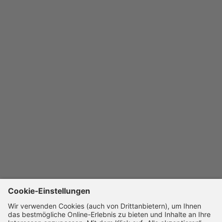
RECHTLICHES
Allgemeine Geschäftsbedingungen
Widerrufsbelehrung
Datenschutzrichtlinie
Cookie-Einstellungen
Impressum
Barrierefreiheitserklärung
UNTERNEHMEN
Karriere