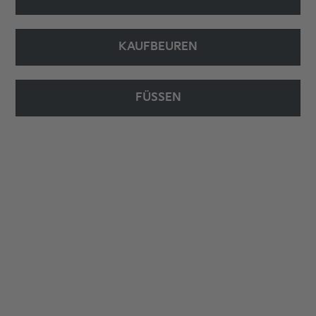
KAUFBEUREN
FÜSSEN
Service Aktionen %.
Mehr dazu
Service Leistungen.