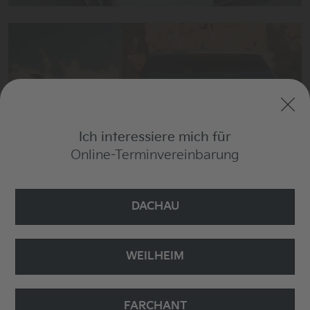
Neuwagenangebote.
Ich interessiere mich für
Online-Terminvereinbarung
Mehr dazu
DACHAU
WEILHEIM
Service & Teile.
FARCHANT