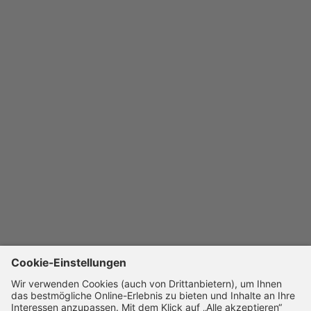
NEFZ berücksichtigen bei Spannbreiten Unterschiede in
der gewählten Rad- und Reifengröße, im WLTP jeglicher
Sonderausstattung. Für die Bemessung von Steuern
und anderen fahrzeugbezogenen Abgaben, die (auch)
auf den CO
-Ausstoß abstellen, sowie ggf. für die
2
Zwecke von fahrzeugspezifischen Förderungen werden
WLTP-Werte verwendet. Aufgeführte NEFZ-Werte
wurden ggf. auf Basis des neuen WLTP-Messverfahrens
ermittelt und zur Vergleichbarkeit auf das NEFZ-
Messverfahren zurückgerechnet. Für seit 01.01.2021
neu typgeprüfte Fahrzeuge existieren die offiziellen
Angaben nur noch nach WLTP. Zudem entfallen laut EU-
Verordnung 2022/195 ab 01.01.2023 in den EG-
Übereinstimmungsbescheinigungen die NEFZ-Werte.
Weitere Informationen zu den Messverfahren NEFZ und
WLTP finden Sie unter
www.bmw.de/wltp
sowie eine
Vergleichstabelle zu Kraftstoffverbrauch, CO
-
2