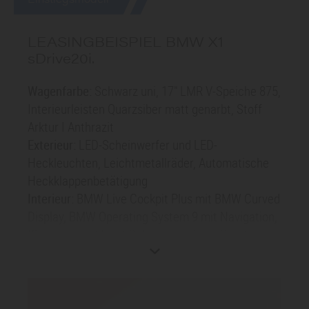
Einstiegsmodell
LEASINGBEISPIEL BMW X1
sDrive
20i
.
Wagenfarbe:
Schwarz uni, 17" LMR V-Speiche 875,
Interieurleisten Quarzsiber matt genarbt, Stoff
Arktur I Anthrazit
Exterieur:
LED-Scheinwerfer und LED-
Heckleuchten, Leichtmetallräder, Automatische
Heckklappenbetätigung
Interieur:
BMW Live Cockpit Plus mit BMW Curved
Display, BMW Operating System 9 mit Navigation,
Klimaautomatik mit 2-Zonenregelung, Sport-
Lederlenkrad, Durchladesystem 40:20:40 mit,
Lehnenneigungsverstellung, Lichtpaket
Antrieb/Fahrwerk:
Automatikgetriebe mit
Doppelkupplung, BMW My Modes: PERSONAL,