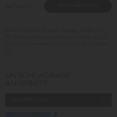
Key Facts
JETZT ANFRAGEN
BMW X1 xDrive23i, Benziner, Leistung: 160 kW (218
PS): Energieverbrauch kombiniert in l/100 km: 7,2-6,5;
CO
-Emission kombiniert in g/km: 162-146; CO
-Klasse:
2
2
E-F.
UNSCHLAGBARE
ANGEBOTE.
GEWERBEKUNDE