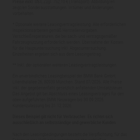
Preise exkl. UST,
Zzgl. 752,10 € (Transport). Abbildung/en
zeigt/en Sonderausstattungen. Irrtümer und Änderungen
vorbehalten.
* Optionale weitere Leasingvertragsleistung. Alle erforderlichen
Inspektionsarbeiten gemäß Herstellervorgaben.
Verschleißreparaturen, die bei sach- und vertragsgemäßer
Fahrzeugnutzung erforderlich werden. Übernahme der Kosten
für die Hauptuntersuchung inkl. Abgasuntersuchung.
Einzelheiten ergeben sich aus dem Leasingantrag.
** Inkl. der optionalen weiteren Leasingvertragsleistungen.
Ein unverbindliches Leasingbeispiel der BMW Bank GmbH,
Lilienthalallee 26, 80939 München. Stand 07/2026. Alle Preise
inkl. der gegebenenfalls gesetzlich anfallenden Umsatzsteuer.
Das Angebot gilt bei Abschluss eines Leasingvertrages für den
oben aufgeführten BMW Neuwagen bis 30.09.2026.
Kundenzulassung bis 31.12.2026.
Dieses Beispiel gilt nicht für Verbraucher. Es richtet sich
ausschließlich an selbstständige und gewerbliche Kunden.
Nach den Leasingbedingungen besteht die Verpflichtung, für das
Fahrzeug eine Vollkaskoversicherung abzuschließen.