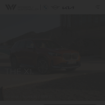
THE X1.
Der BMW X1.
Fahrzeuge
/
Neuwagen
/
BMW X1