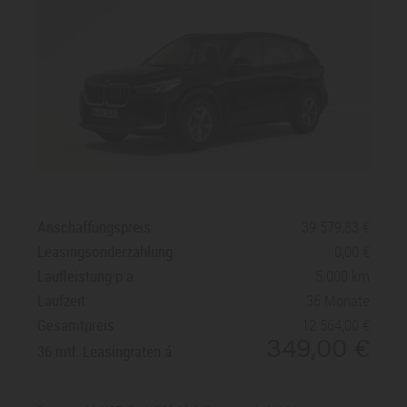
SPORT, EFFICIENT
Fahrerassistenz:
Parking Assistant inkl. Active
Park Distance Control und Rückfahrkamera,
Geschwindigkeitsregelung mit Bremsfunktion
Sonderausstattung
: M Dachreling Hochglanz
Shadow Line, M Hochglanz Shadow Line
Anschaffungspreis
39.579,83
Leasingsonderzahlung
0,00
Laufleistung p.a.
5.000 km
Laufzeit
36 Monate
Gesamtpreis
12.564,00
349,00
36 mtl. Leasingraten