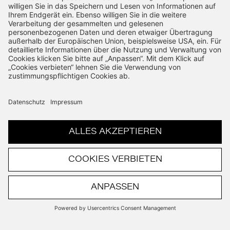
Emissionen, Stromverbrauch und elektrischer
Reichweite aller aktuellen BMW Modelle
unter
www.bmw.de/nefz-wltp-vergleich
.
Abbildung/en zeigt/en Sonderausstattungen. Irrtümer,
Änderungen und Zwischenverkauf vorbehalten. Preise
inkl. MwSt.