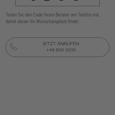
Abbildung/en zeigt/en Sonderausstattungen.
Teilen Sie den Code Ihrem Berater am Telefon mit,
damit dieser Ihr Wunschangebot findet.
BUSINESSKUNDEN
JETZT ANRUFEN
PRIVATKUNDEN
+49 8131 31210
Das könnte Sie auch interessieren
BMW 3er
TOURING