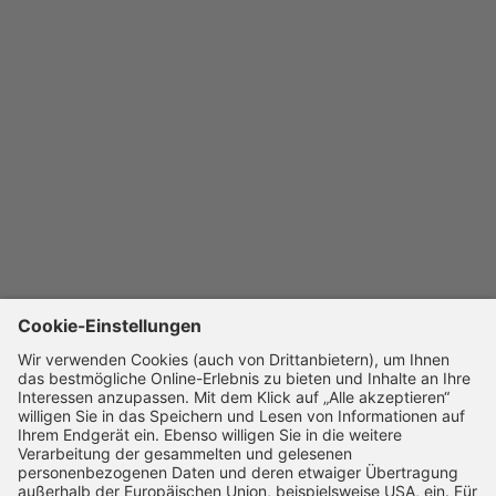
Verordnung 2022/195 ab 01.01.2023 in den EG-
Übereinstimmungsbescheinigungen die NEFZ-Werte.
Weitere Informationen zu den Messverfahren NEFZ und
WLTP finden Sie unter
www.bmw.de/wltp
sowie eine
Vergleichstabelle zu Kraftstoffverbrauch, CO
-
2
Emissionen, Stromverbrauch und elektrischer
Reichweite aller aktuellen BMW Modelle
unter
www.bmw.de/nefz-wltp-vergleich
.
Abbildung/en zeigt/en Sonderausstattungen. Irrtümer,
Änderungen und Zwischenverkauf vorbehalten. Preise
inkl. MwSt.