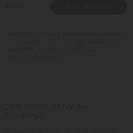
Key Facts
JETZT ANFRAGEN
BMW 330i xDrive Touring: Energieverbrauch kombiniert:
7,6 l/100 km (WLTP); CO₂-Emissionen kombiniert: 170
g/km (WLTP); CO₂-Klasse(n): G. Mehr unter
www.bmw.de/pkw_envkv.
DER NEUE
BMW 3er
TOURING.
Der neue
BMW 3er
Touring führt die Flexibilität und