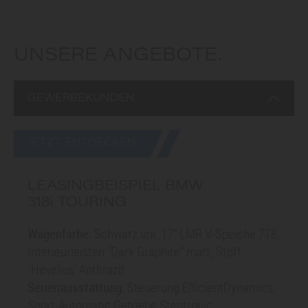
UNSERE ANGEBOTE.
GEWERBEKUNDEN
JETZT ENTDECKEN
LEASINGBEISPIEL BMW
3
18i
TOURING
Wagenfarbe:
Schwarz uni, 17" LMR V-Speiche 778,
Interieurleisten "Dark Graphite" matt, Stoff
`Hevelius' Anthrazit
Serienausstattung:
Steuerung EfficientDynamics,
Sport-Automatic Getriebe Steptronic,