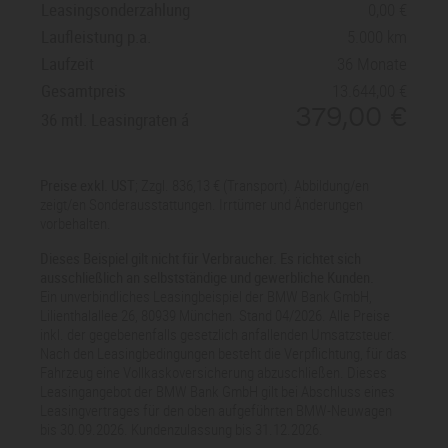
Leasingsonderzahlung
0,00
Assistant, Vorbereitung Fahrerassistenz I
Laufleistung p.a.
5.000 km
Laufzeit
36 Monate
Gesamtpreis
13.644,00
379,00
36 mtl. Leasingraten
Preise exkl. UST
; Zzgl. 836,13 € (Transport). Abbildung/en
zeigt/en Sonderausstattungen. Irrtümer und Änderungen
vorbehalten.
Dieses Beispiel gilt nicht für Verbraucher. Es richtet sich
ausschließlich an selbstständige und gewerbliche Kunden.
Ein unverbindliches Leasingbeispiel der BMW Bank GmbH,
Lilienthalallee 26, 80939 München. Stand 04/2026. Alle Preise
inkl. der gegebenenfalls gesetzlich anfallenden Umsatzsteuer.
Nach den Leasingbedingungen besteht die Verpflichtung, für das
Fahrzeug eine Vollkaskoversicherung abzuschließen. Dieses
Leasingangebot der BMW Bank GmbH gilt bei Abschluss eines
Leasingvertrages für den oben aufgeführten BMW-Neuwagen
bis 30.09.2026. Kundenzulassung bis 31.12.2026.