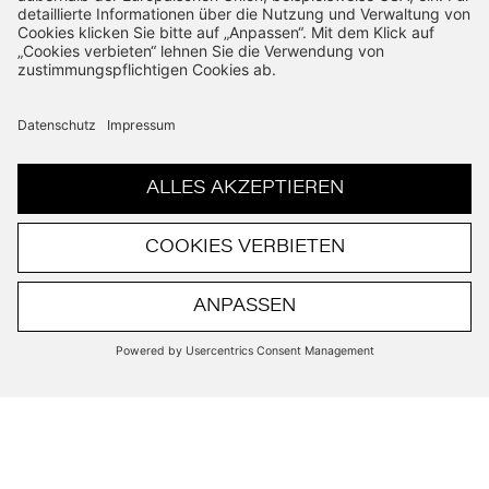
SHOP
Neuwagenbörse
Jahreswagenbörse
Gebrauchtwagen
Räder-Shop
KUNDENSERVICE
Versand
Retouren