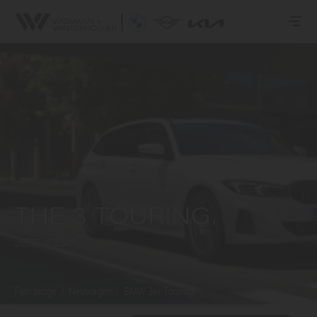
THE 3 TOURING.
Jetzt leasen.
Fahrzeuge
/
Neuwagen
/
BMW 3er
Touring