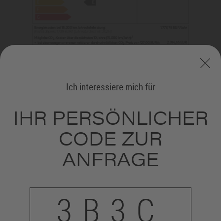
Ich interessiere mich für
IHR PERSÖNLICHER
CODE ZUR
BMW 3
18i
Touring
ANFRAGE
Benzin; Leistung: 115 kW (156 PS);
Energieverbrauch kombiniert in l/100 km: 6,8
3B3C
CO
-Emission kombiniert in g/km: 153; CO
-
2
2
Klasse: E.