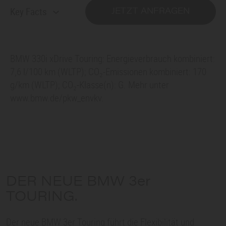
Key Facts
JETZT ANFRAGEN
BMW 330i xDrive Touring: Energieverbrauch kombiniert:
7,6 l/100 km (WLTP); CO₂-Emissionen kombiniert: 170
g/km (WLTP); CO₂-Klasse(n): G. Mehr unter
www.bmw.de/pkw_envkv.
DER NEUE
BMW 3er
TOURING.
Der neue
BMW 3er
Touring führt die Flexibilität und