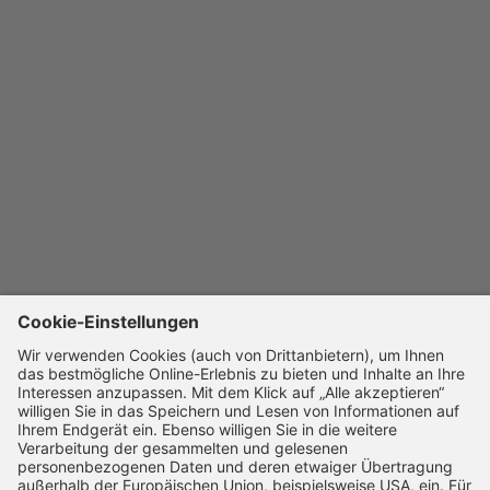
Verordnung 2022/195 ab 01.01.2023 in den EG-
Übereinstimmungsbescheinigungen die NEFZ-Werte.
Weitere Informationen zu den Messverfahren NEFZ und
WLTP finden Sie unter
www.bmw.de/wltp
sowie eine
Vergleichstabelle zu Kraftstoffverbrauch, CO
-
2
Emissionen, Stromverbrauch und elektrischer
Reichweite aller aktuellen BMW Modelle
unter
www.bmw.de/nefz-wltp-vergleich
.
Abbildung/en zeigt/en Sonderausstattungen. Irrtümer,
Änderungen und Zwischenverkauf vorbehalten. Preise
inkl. MwSt.