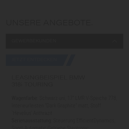
UNSERE ANGEBOTE.
GEWERBEKUNDEN
JETZT ENTDECKEN
LEASINGBEISPIEL BMW
3
18i
TOURING
Wagenfarbe:
Schwarz uni, 17" LMR V-Speiche 778,
Interieurleisten "Dark Graphite" matt, Stoff
`Hevelius' Anthrazit
Serienausstattung:
Steuerung EfficientDynamics,
Sport-Automatic Getriebe Steptronic,