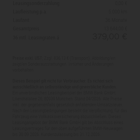
Leasingsonderzahlung
0,00
Assistant, Vorbereitung Fahrerassistenz I
Laufleistung p.a.
5.000 km
Laufzeit
36 Monate
Gesamtpreis
13.644,00
379,00
36 mtl. Leasingraten
Preise exkl. UST
; Zzgl. 836,13 € (Transport). Abbildung/en
zeigt/en Sonderausstattungen. Irrtümer und Änderungen
vorbehalten.
Dieses Beispiel gilt nicht für Verbraucher. Es richtet sich
ausschließlich an selbstständige und gewerbliche Kunden.
Ein unverbindliches Leasingbeispiel der BMW Bank GmbH,
Lilienthalallee 26, 80939 München. Stand 04/2026. Alle Preise
inkl. der gegebenenfalls gesetzlich anfallenden Umsatzsteuer.
Nach den Leasingbedingungen besteht die Verpflichtung, für das
Fahrzeug eine Vollkaskoversicherung abzuschließen. Dieses
Leasingangebot der BMW Bank GmbH gilt bei Abschluss eines
Leasingvertrages für den oben aufgeführten BMW-Neuwagen
bis 30.09.2026. Kundenzulassung bis 31.12.2026.