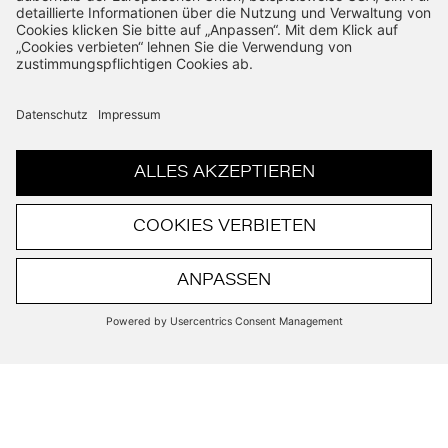
SHOP
Neuwagenbörse
Jahreswagenbörse
Gebrauchtwagen
Räder-Shop
KUNDENSERVICE
Versand
Retouren