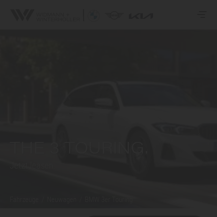
THE 3 TOURING.
Jetzt leasen.
Fahrzeuge
/
Neuwagen
/
BMW 3er
Touring