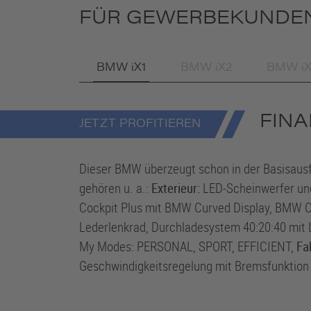
FÜR GEWERBEKUNDEN
BMW iX1
BMW
iX2
BMW
i
FINA
JETZT PROFITIEREN
Dieser BMW überzeugt schon in der Basisausfü
gehören u. a.:
Exterieur:
LED-Scheinwerfer un
Cockpit Plus mit BMW Curved Display, BMW Op
Lederlenkrad, Durchladesystem 40:20:40 mit 
My Modes: PERSONAL, SPORT, EFFICIENT,
Fa
Geschwindigkeitsregelung mit Bremsfunktion