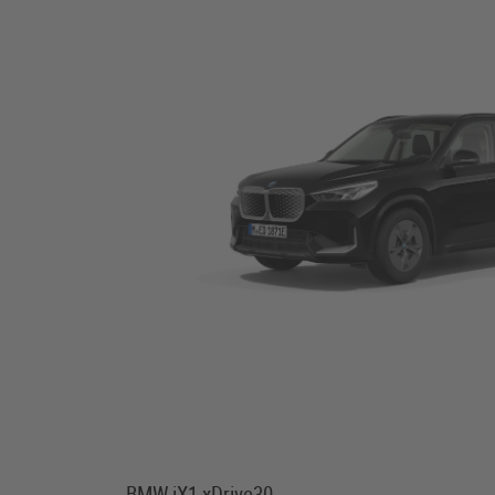
BMW iX1
xDrive30.