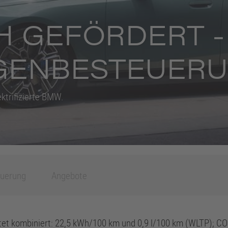
H GEFÖRDERT -
GENBESTEUERU
ektrifizierte BMW.
euerung
Angebote
t kombiniert: 22,5 kWh/100 km und 0,9 l/100 km (WLTP); CO