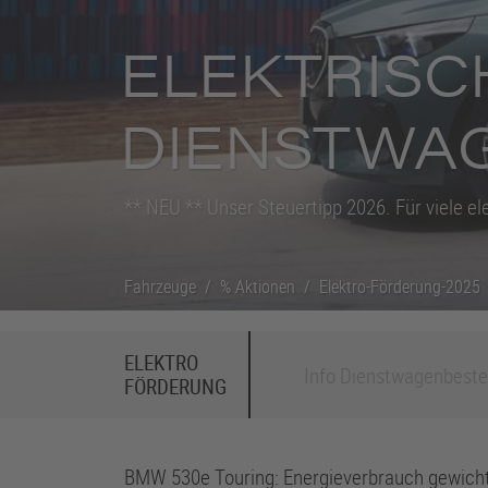
ELEKTRISC
DIENSTWA
** NEU ** Unser Steuertipp 2026. Für viele el
Fahrzeuge
Fahrzeuge
/
/
% Aktionen
% Aktionen
/
/
Elektro-Förderung-2025
Elektro-Förderung-2025
ELEKTRO
Info Dienstwagenbest
FÖRDERUNG
BMW 530e Touring: Energieverbrauch gewichte