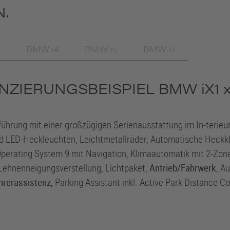
.
X
BMW i4
BMW i5
BMW i7
NZIERUNGSBEISPIEL
BMW iX1
x
hrung mit einer großzügigen Serienausstattung im In-terieur
d LED-Heckleuchten, Leichtmetallräder, Automatische Heckk
erating System 9 mit Navigation, Klimaautomatik mit 2-Zone
Lehnenneigungsverstellung, Lichtpaket,
Antrieb/Fahrwerk
, A
hrerassistenz,
Parking Assistant inkl. Active Park Distance C