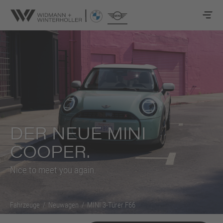
DER NEUE MINI
COOPER.
Nice to meet you again.
Fahrzeuge
/
Neuwagen
/
MINI 3-Türer F66