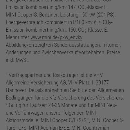
2
Emission kombiniert in g/km: 147, CO
-Klasse: E.
2
MINI Cooper S: Benziner; Leistung 150 kW (204 PS),
Energieverbrauch kombiniert in l/100 km: 6,7; CO
-
2
Emission kombiniert in g/km: 150, CO
-Klasse: E.
2
Mehr unter
www.mini.de/pkw_envkv
.
Abbildung/en zeigt/en Sonderausstattungen. Irrtümer,
Änderungen und Zwischenverkauf vorbehalten. Preise
inkl. MwSt.
¹ Vertragspartner und Risikoträger ist die VHV
Allgemeine Versicherung AG, VHV-Platz 1, 30177
Hannover. Details entnehmen Sie bitte den Allgemeinen
Bedingungen für die Kfz-Versicherung des Versicherers.
² Gültig für Laufzeit 24-36 Monate und für MINI Neu-
und Vorführwagen unserer folgenden MINI
Aktionsmodelle: MINI Cooper C/E/S/SE, MINI Cooper 5-
Türer C/S, MINI Aceman E/SE, MINI Countryman