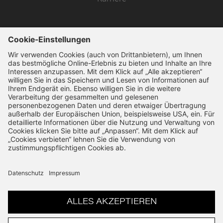
SSL-Verschlüsselung
14 Tage Widerruf
Schnelle Bearbeitung
VERTRAG WIDERRUFEN