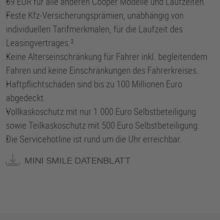
•
69 EUR für alle anderen Cooper Modelle und Laufzeiten.
•
Feste Kfz-Versicherungsprämien, unabhängig von
individuellen Tarifmerkmalen, für die Laufzeit des
Leasingvertrages.²
•
Keine Alterseinschränkung für Fahrer inkl. begleitendem
Fahren und keine Einschränkungen des Fahrerkreises.
•
Haftpflichtschäden sind bis zu 100 Millionen Euro
abgedeckt.
•
Vollkaskoschutz mit nur 1.000 Euro Selbstbeteiligung
sowie Teilkaskoschutz mit 500 Euro Selbstbeteiligung.
•
Die Servicehotline ist rund um die Uhr erreichbar.
MINI SMILE DATENBLATT