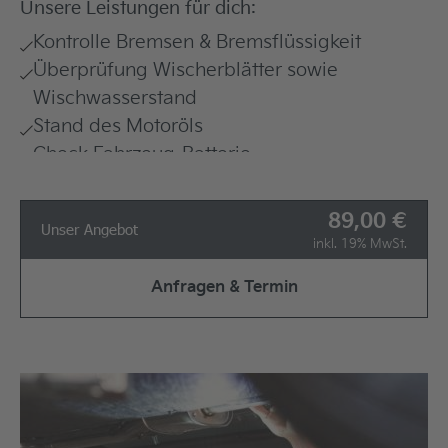
Unsere Leistungen für dich:
Kontrolle Bremsen & Bremsflüssigkeit
Überprüfung Wischerblätter sowie
Wischwasserstand
Stand des Motoröls
Check Fahrzeug-Batterie
Fehlerspeicherabfrage
Überprüfung von Reifendruck & Reifenprofil
89,00
Unser Angebot
Funktionscheck Lichtanlage
inkl. 19% MwSt.
Eine detaillierte Auskunft zu den Leistungen
Anfragen & Termin
unserer jeweiligen Saisonchecks erhälst du bei
deinem Serviceberater, der dich gern
umfassend berät.