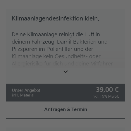
Klimaanlagendesinfektion klein.
Deine Klimaanlage reinigt die Luft in
deinem Fahrzeug. Damit Bakterien und
Pilzsporen im Pollenfilter und der
Klimaanlage kein Gesundheits- oder
Allergierisiko für dich und deine Mitfahrer
werden, empfehlen wir eine
jährliche
Klimaanlagendesinfektion
.
39,00
Unser Angebot
Unsere Leistungen für dich:
inkl. Material
inkl. 19% MwSt.
Begutachtung des Innenraumfilters*
Anfragen & Termin
Beseitigung unangenehmer Gerüche
aus der Klimaanlage
Sichtung aller Bauteile