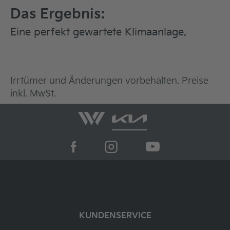
* Bei notwendigem Austausch des
Das Ergebnis:
Innenraumfilters wird dieser separat
Eine perfekt gewartete Klimaanlage.
berechnet.
Irrtümer und Änderungen vorbehalten. Preise
inkl. MwSt.
KUNDENSERVICE