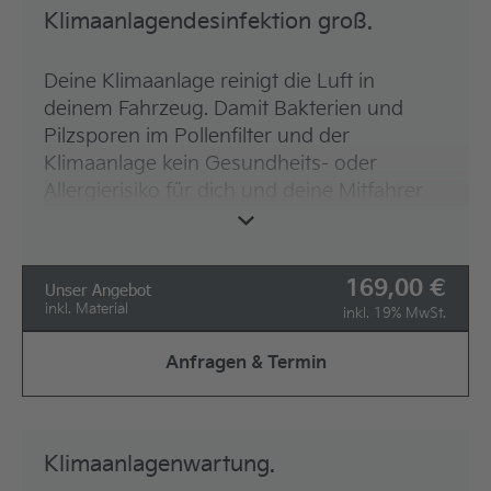
Klimaanlagendesinfektion groß.
* Bei notwendigem Austausch des
Deine Klimaanlage reinigt die Luft in
Innenraumfilters wird dieser separat
deinem Fahrzeug. Damit Bakterien und
berechnet.
Pilzsporen im Pollenfilter und der
Klimaanlage kein Gesundheits- oder
Allergierisiko für dich und deine Mitfahrer
werden, empfehlen wir eine jährliche
Klimaanlagendesinfektion
.
169,00
Unser Angebot
Unsere Leistungen für dich:
inkl. Material
inkl. 19% MwSt.
Begutachtung des Innenraumfilters*
Anfragen & Termin
Reinigung und desinfizieren des
Verdampfers
Lüftungsschächte/-kanäle sowie das
Heizungsgehäuse werden desinfiziert
Klimaanlagenwartung.