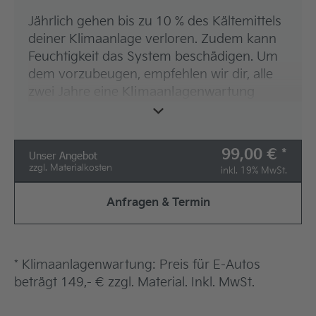
Beseitigung unangenehmer Gerüche
aus der Klimaanlage
Jährlich gehen bis zu 10 % des Kältemittels
Sichtung aller Bauteile
deiner Klimaanlage verloren. Zudem kann
Feuchtigkeit das System beschädigen. Um
dem vorzubeugen, empfehlen wir dir, alle
* Bei notwendigem Austausch des
zwei Jahre eine
Klimaanlagenwartung
Innenraumfilters wird dieser separat
durchführen zu lassen.
berechnet.
Unsere Leistungen für dich:
99,00 € *
Unser Angebot
Begutachung den Innenraumfilter*
zzgl. Materialkosten
inkl. 19% MwSt.
Sichtung aller Bauteile
Anfragen & Termin
Funktions- und Dichtigkeitsprüfung des
gesamten Systems
Neubefüllen mit Kältemittel und
* Klimaanlagenwartung: Preis für E-Autos
Wartungsöl gemäß Herstellerangaben
beträgt 149,- € zzgl. Material. Inkl. MwSt.
Entfernung Feuchtigkeit aus System