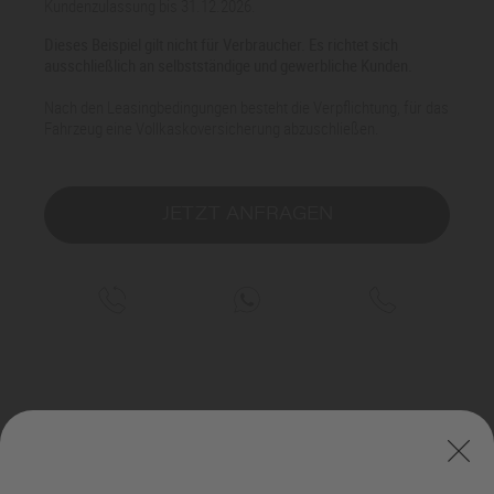
Kundenzulassung bis 31.12.2026.
Dieses Beispiel gilt nicht für Verbraucher. Es richtet sich
ausschließlich an selbstständige und gewerbliche Kunden.
Nach den Leasingbedingungen besteht die Verpflichtung, für das
Fahrzeug eine Vollkaskoversicherung abzuschließen.
JETZT ANFRAGEN