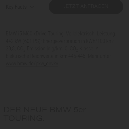
Key Facts
JETZT ANFRAGEN
BMW i5
M60 xDrive Touring: Vollelektrisch, Leistung:
442 kW (601 PS): Energieverbrauch in kWh/100 km:
20,8; CO
-Emission in g/km: 0; CO
-Klasse: A;
2
2
Elektrische Reichweite in km: 445-446. Mehr unter
www.bmw.de/pkw_envkv
.
DER NEUE BMW
5er
TOURING
.