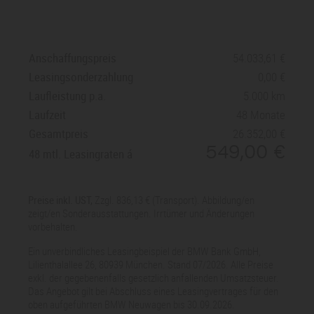
Anschaffungspreis
54.033,61
Leasingsonderzahlung
0,00
Laufleistung p.a.
5.000 km
Laufzeit
48 Monate
Gesamtpreis
26.352,00
549,00
48 mtl. Leasingraten
Preise inkl. UST,
Zzgl. 836,13 € (Transport). Abbildung/en
zeigt/en Sonderausstattungen. Irrtümer und Änderungen
vorbehalten.
Ein unverbindliches Leasingbeispiel der BMW Bank GmbH,
Lilienthalallee 26, 80939 München. Stand 07/2026. Alle Preise
exkl. der gegebenenfalls gesetzlich anfallenden Umsatzsteuer.
Das Angebot gilt bei Abschluss eines Leasingvertrages für den
oben aufgeführten BMW Neuwagen bis 30.09.2026.