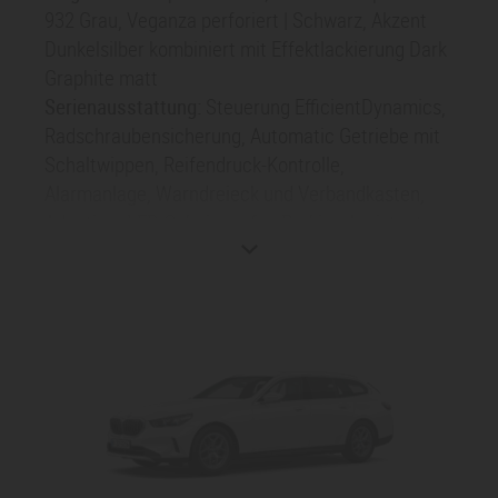
932 Grau, Veganza perforiert | Schwarz, Akzent
Dunkelsilber kombiniert mit Effektlackierung Dark
Graphite matt
Serienausstattung:
Steuerung EfficientDynamics,
Radschraubensicherung, Automatic Getriebe mit
Schaltwippen, Reifendruck-Kontrolle,
Alarmanlage, Warndreieck und Verbandkasten,
Adaptiver LED-Scheinwerfer, Parking Assistant,
DAB-Tuner, Teleservices, Gesetzlicher Notruf,
ConnectedDrive Services, Connected Package
Professional, Ablage für Wireless Charging,
Personal eSIM, Ölwartungsintervall 30000 km / 24
Monate, Aktiver Fussgängerschutz,
Sonderausstattung
: BMW Digital Key, Sitzheizung
für Fahrer und Beifahrer, Driving Assistant,
Vorbereitung Driving Assistant Plus, HiFi
Lautsprechersystem harman/kardon