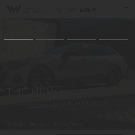
THE NEW 5.
Der neue BMW
5er
Touring. Ab jetzt bestellbar.
Fahrzeuge
/
Neuwagen
/
BMW
5er
Touring