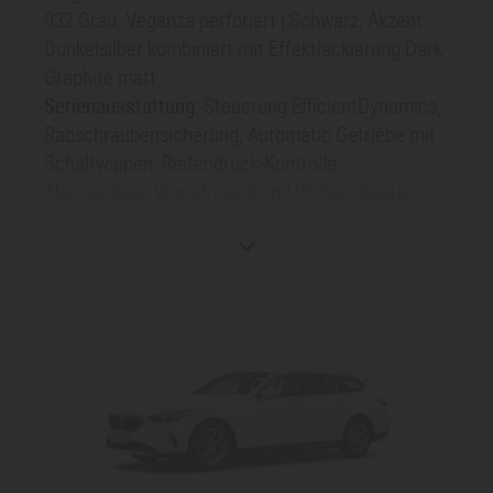
932 Grau, Veganza perforiert | Schwarz, Akzent
Dunkelsilber kombiniert mit Effektlackierung Dark
Graphite matt
Serienausstattung:
Steuerung EfficientDynamics,
Radschraubensicherung, Automatic Getriebe mit
Schaltwippen, Reifendruck-Kontrolle,
Alarmanlage, Warndreieck und Verbandkasten,
Adaptiver LED-Scheinwerfer, Parking Assistant,
DAB-Tuner, Teleservices, Gesetzlicher Notruf,
ConnectedDrive Services, Connected Package
Professional, Ablage für Wireless Charging,
Personal eSIM, Ölwartungsintervall 30000 km / 24
Monate, Aktiver Fussgängerschutz,
Sonderausstattung
: BMW Digital Key, Sitzheizung
für Fahrer und Beifahrer, Driving Assistant,
Vorbereitung Driving Assistant Plus, HiFi
Lautsprechersystem harman/kardon