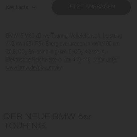
Key Facts
JETZT ANFRAGEN
BMW i5
M60 xDrive Touring: Vollelektrisch, Leistung:
442 kW (601 PS): Energieverbrauch in kWh/100 km:
20,8; CO
-Emission in g/km: 0; CO
-Klasse: A;
2
2
Elektrische Reichweite in km: 445-446. Mehr unter
www.bmw.de/pkw_envkv
.
DER NEUE BMW
5er
TOURING
.