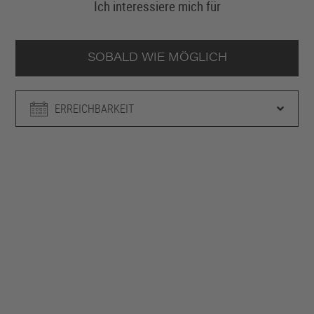
Ich interessiere mich für
SOBALD WIE MÖGLICH
ERREICHBARKEIT
BMW 520d
Touring