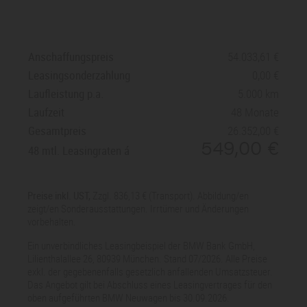
Anschaffungspreis
54.033,61
Leasingsonderzahlung
0,00
Laufleistung p.a.
5.000 km
Laufzeit
48 Monate
Gesamtpreis
26.352,00
549,00
48 mtl. Leasingraten
Preise inkl. UST,
Zzgl. 836,13 € (Transport). Abbildung/en
zeigt/en Sonderausstattungen. Irrtümer und Änderungen
vorbehalten.
Ein unverbindliches Leasingbeispiel der BMW Bank GmbH,
Lilienthalallee 26, 80939 München. Stand 07/2026. Alle Preise
exkl. der gegebenenfalls gesetzlich anfallenden Umsatzsteuer.
Das Angebot gilt bei Abschluss eines Leasingvertrages für den
oben aufgeführten BMW Neuwagen bis 30.09.2026.