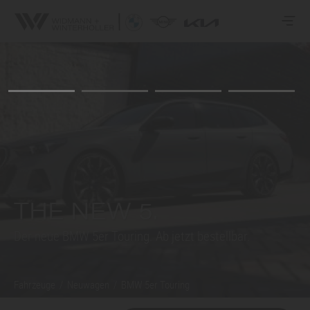
THE NEW 5.
Der neue BMW
5er
Touring. Ab jetzt bestellbar.
Fahrzeuge
/
Neuwagen
/
BMW
5er
Touring