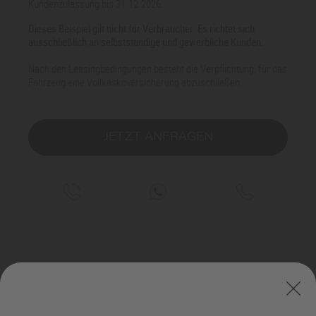
Kundenzulassung bis 31.12.2026.
Dieses Beispiel gilt nicht für Verbraucher. Es richtet sich
ausschließlich an selbstständige und gewerbliche Kunden.
Nach den Leasingbedingungen besteht die Verpflichtung, für das
Fahrzeug eine Vollkaskoversicherung abzuschließen.
JETZT ANFRAGEN