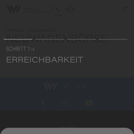
Fahrzeuge
/
Neuwagenbörse
NEUWAGENBÖRSE
SCHRITT 1
/4
ERREICHBARKEIT
SHOP