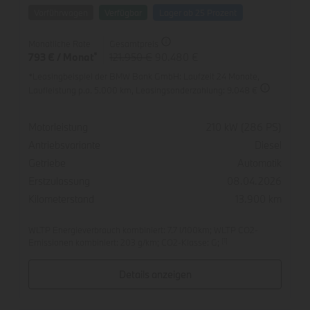
Vorführwagen
Verfügbar
Lager ab 25 Prozent
Monatliche Rate
Gesamtpreis
*
793 € / Monat
121.950 €
90.480 €
*Leasingbeispiel der BMW Bank GmbH
: Laufzeit 24 Monate,
Laufleistung p.a. 5.000 km,
Leasingsonderzahlung: 9.048 €
Spezifikation
Wert
Motorleistung
210 kW (286 PS)
Antriebsvariante
Diesel
Getriebe
Automatik
Erstzulassung
08.04.2026
Kilometerstand
13.900 km
WLTP Energieverbrauch kombiniert: 7.7 l/100km; WLTP CO2-
[1]
Emissionen kombiniert: 203 g/km; CO2-Klasse: G;
Details anzeigen