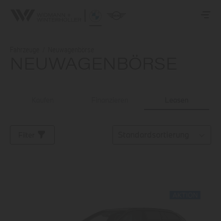
Fahrzeuge
/
Neuwagenbörse
NEUWAGENBÖRSE
LISTE ALLER FAHRZEUGE
Leasen
Kaufen
Finanzieren
Sortierung auswählen
Filter