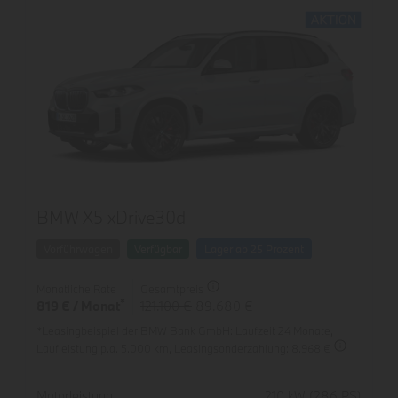
BMW X5 xDrive30d
Vorführwagen
Verfügbar
Lager ab 25 Prozent
Monatliche Rate
Gesamtpreis
*
819 € / Monat
121.100 €
89.680 €
*Leasingbeispiel der BMW Bank GmbH
: Laufzeit 24 Monate,
Laufleistung p.a. 5.000 km,
Leasingsonderzahlung: 8.968 €
Spezifikation
Wert
Motorleistung
210 kW (286 PS)