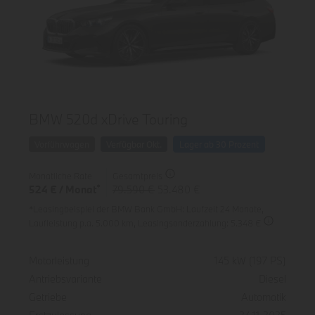
BMW 520d xDrive Touring
Vorführwagen
Verfügbar Okt.
Lager ab 30 Prozent
Monatliche Rate
Gesamtpreis
*
524 € / Monat
79.590 €
53.480 €
*Leasingbeispiel der BMW Bank GmbH
: Laufzeit 24 Monate,
Laufleistung p.a. 5.000 km,
Leasingsonderzahlung: 5.348 €
Spezifikation
Wert
Motorleistung
145 kW (197 PS)
Antriebsvariante
Diesel
Getriebe
Automatik