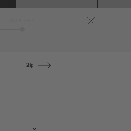
Regelmässige
Aktionsangebote in unserem
KONTAKT
Räder-Shop.
Finden Sie passende
Sommer- und
Winterkompletttradsätze für
Skip
Ihren BMW.
Jetzt viele Radsätze
reduziert.
Auf die Räder - Fertig - Los!