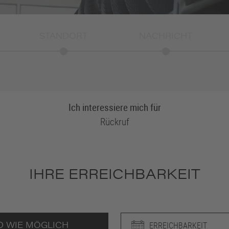
STANDORT
NACHRICHT
Ich interessiere mich für
Rückruf
IM RÄDERSHOP
IHRE ERREICHBARKEIT
ERREICHBARKEIT
D WIE MÖGLICH