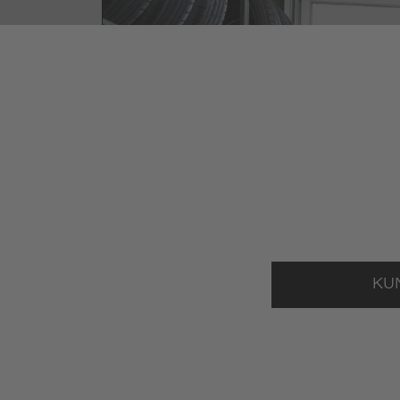
KU
%-AKTIONEN 
JETZT ENTDECKEN