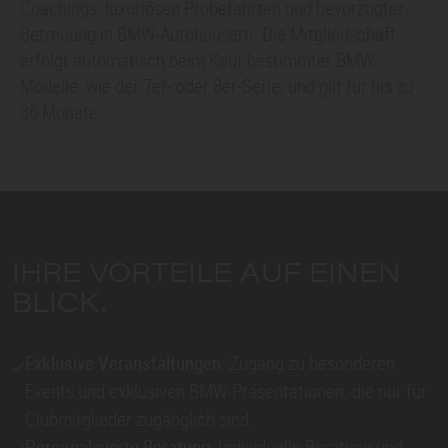
Coachings, luxuriösen Probefahrten und bevorzugter
Betreuung in BMW-Autohäusern. Die Mitgliedschaft
erfolgt automatisch beim Kauf bestimmter BMW-
Modelle, wie der
7er
- oder
8er
-Serie, und gilt für bis zu
36 Monate.
IHRE VORTEILE AUF EINEN
BLICK.
Exklusive Veranstaltungen
: Zugang zu besonderen
Events und exklusiven BMW-Präsentationen, die nur für
Clubmitglieder zugänglich sind.
Personalisierte Beratung
: Individuelle Beratung und