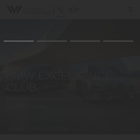
BMW EXCELLENCE
CLUB.
Erlebnisse, Luxus und persönlicher Service auf
höchstem Niveau.
Fahrzeuge
/
BMW Excellence Club