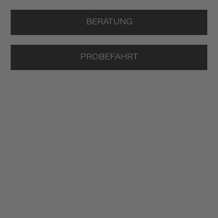
BERATUNG
PROBEFAHRT
EXKLUSIVE
VERANSTALTUNGEN
WARTEN AUF SIE.