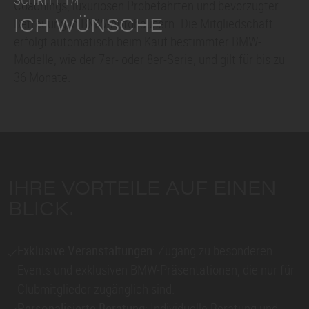
/4
Coachings, luxuriösen Probefahrten und bevorzugter
Betreuung in BMW-Autohäusern. Die Mitgliedschaft
ICH WÜNSCHE
erfolgt automatisch beim Kauf bestimmter BMW-
Modelle, wie der
7er
- oder
8er
-Serie, und gilt für bis zu
36 Monate.
IHRE VORTEILE AUF EINEN
BLICK.
Exklusive Veranstaltungen
: Zugang zu besonderen
Events und exklusiven BMW-Präsentationen, die nur für
Clubmitglieder zugänglich sind.
Personalisierte Beratung
: Individuelle Beratung und